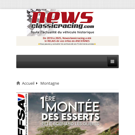
Accueil
Montagne
CIRCUIT
RALLYE
MONTAGNE
EVÈNEMENTS