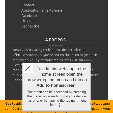
Contact
Application smartphone
Facebook
Flux RSS
Recherche
A PROPOS
News Classic Racing est le portail de l’actualité du
véhicule historique. Que ce soit en circuit, en rallye ou en
montagne, vous y retrouverez les infos VHC ou VHRS.
C’est également le calendrier des épreuves ainsi que
To add this web app to the
l’annuaire des spécialistes de la voiture ancienne, sans
home screen open the
oublier les petites annonces avec notre partenaire Classic
browser option menu and tap on
Racing Annonces.
Add to homescreen
.
The menu can be accessed by pressing
the menu hardware button if your device
has one, or by tapping the top right menu
Ce site utilise des cookies pour le bon fonctionnement du site, aucune
Mentions légales
icon
.
donnée n'est collectée à ce titre. En poursuivant votre navigation, vous
© Copyright 2026 NewsClassicRacing, tous droits réservés