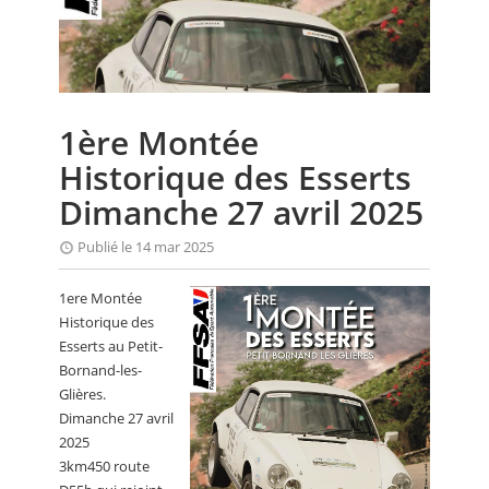
CALENDRIER
FOCUS
VIDEO
1ère Montée
ANNUAIRES
Historique des Esserts
PETITES ANNONCES
Dimanche 27 avril 2025
Publié le 14 mar 2025
1ere Montée
Historique des
Esserts au Petit-
Bornand-les-
Glières.
Dimanche 27 avril
2025
3km450 route