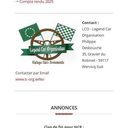
->
Compte rendu 2025
CALENDRIER
FOCUS
Contact :
VIDEO
LCO - Legend Car
Organisation
ANNUAIRES
Philippe
Desbouvrie
PETITES ANNONCES
35, Gravier du
Robinet - 59117
Wervicq Sud
Contacter par
Email
www.lc-org.wifeo
ANNONCES
Clap de fin pour NCR :