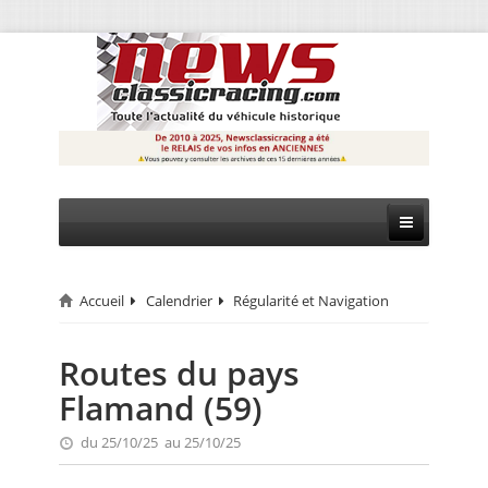
Accueil
Calendrier
Régularité et Navigation
CIRCUIT
RALLYE
Routes du pays
Flamand (59)
MONTAGNE
du 25/10/25 au 25/10/25
EVÈNEMENTS