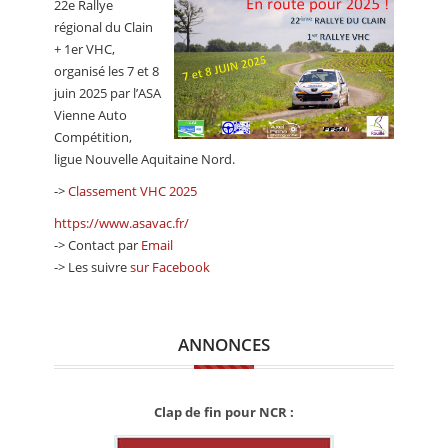
22e Rallye
CALENDRIER
régional du Clain
+ 1er VHC,
FOCUS
organisé les 7 et 8
VIDEO
juin 2025 par l’ASA
Vienne Auto
ANNUAIRES
Compétition,
ligue Nouvelle Aquitaine Nord.
PETITES ANNONCES
->
Classement VHC 2025
https://www.asavac.fr/
-> Contact par
Email
-> Les suivre
sur Facebook
ANNONCES
Clap de fin pour NCR :