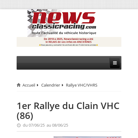
Accueil
Calendrier
Rallye VHC/VHRS
CIRCUIT
RALLYE
1er Rallye du Clain VHC
(86)
MONTAGNE
du 07/06/25 au 08/06/25
EVÈNEMENTS