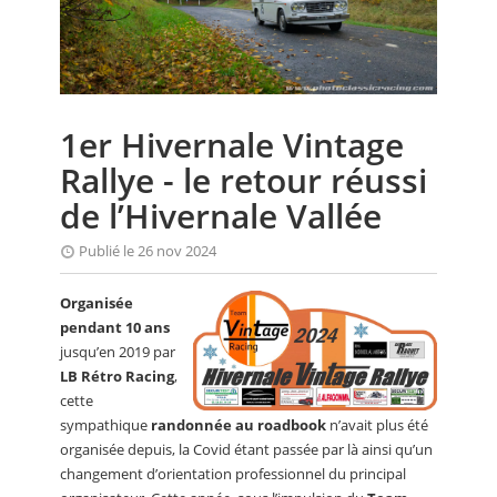
CALENDRIER
FOCUS
VIDEO
1er Hivernale Vintage
ANNUAIRES
Rallye - le retour réussi
PETITES ANNONCES
de l’Hivernale Vallée
Publié le 26 nov 2024
Organisée
pendant 10 ans
jusqu’en 2019 par
LB Rétro Racing
,
cette
sympathique
randonnée au roadbook
n’avait plus été
organisée depuis, la Covid étant passée par là ainsi qu’un
changement d’orientation professionnel du principal