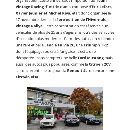
organisateur. Cette année, sous l’impulsion du
Team
Vintage Racing
d’un trio d’amis composé d’
Eric Lefort,
Xavier Jeunier et Michel Riva
, était donc organisée le
17 novembre dernier la
1ere édition de l’Hivernale
Vintage Rallye
. Cette concentration est réservée aux
véhicules de plus de 25 ans d’âges ainsi qu’à des véhicules
d’exception plus modernes. Parmi les autos, on retiendra
une rare et belle
Lancia Fulvia 2C
, une
Triumph TR2
dont l’équipage roulera à l’anglaise - c’est à dire
décapotée - sans compter une belle
Ford Mustang
mais
aussi des autos plus populaires, comme la
Citroën 2CV
,
sa concurrente de toujours la
Renault 4L
, ou encore une
Citroën Visa
.