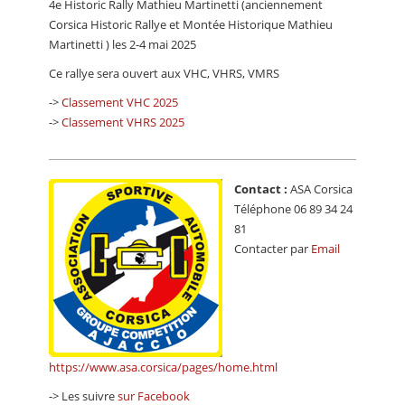
4e Historic Rally Mathieu Martinetti (anciennement
CALENDRIER
Corsica Historic Rallye et Montée Historique Mathieu
Martinetti ) les 2-4 mai 2025
FOCUS
Ce rallye sera ouvert aux VHC, VHRS, VMRS
VIDEO
->
Classement VHC 2025
ANNUAIRES
->
Classement VHRS 2025
PETITES ANNONCES
Contact :
ASA Corsica
Téléphone 06 89 34 24
81
Contacter par
Email
https://www.asa.corsica/pages/home.html
-> Les suivre
sur Facebook