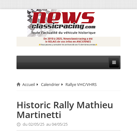
Accueil
Calendrier
Rallye VHC/VHRS
CIRCUIT
RALLYE
Historic Rally Mathieu
Martinetti
MONTAGNE
du 02/05/25 au 04/05/25
EVÈNEMENTS