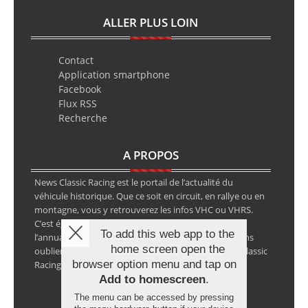
ALLER PLUS LOIN
Contact
Application smartphone
Facebook
Flux RSS
Recherche
A PROPOS
News Classic Racing est le portail de l’actualité du
véhicule historique. Que ce soit en circuit, en rallye ou en
montagne, vous y retrouverez les infos VHC ou VHRS.
C’est également le calendrier des épreuves ainsi que
To add this web app to the
l’annuaire des spécialistes de la voiture ancienne, sans
home screen open the
oublier les petites annonces avec notre partenaire Classic
browser option menu and tap on
Racing Annonces.
Add to homescreen
.
The menu can be accessed by pressing