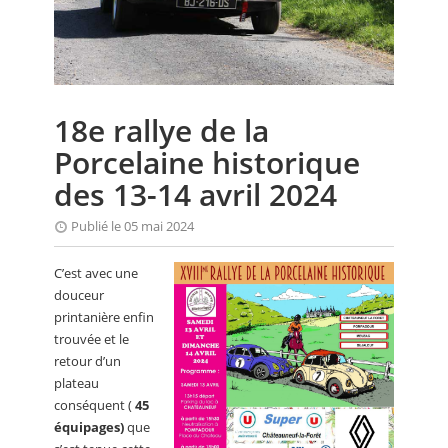
CALENDRIER
FOCUS
VIDEO
18e rallye de la
ANNUAIRES
Porcelaine historique
PETITES ANNONCES
des 13-14 avril 2024
Publié le 05 mai 2024
C’est avec une
douceur
printanière enfin
trouvée et le
retour d’un
plateau
conséquent (
45
équipages)
que