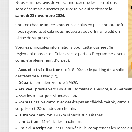
Nous sommes ravis de vous annoncer que les inscriptions
sont désormais ouvertes pour ce rallye qui se tiendra
le
samedi 23 novembre 2024.
Comme chaque année, vous êtes de plus en plus nombreux à
nous rejoindre, et cela nous motive à vous offrir une édition
pleine de surprises !
Voici les principales informations pour cette journée : (le
règlement dans le lien Drive, avec la partie « Programme », sera
complété pleinement d’ici peu).
–
Accueil et vérifications
: dès 8h00, sur le parking de la salle
des fêtes de Plassac (17),
–
Départ
: première voiture à 9h30,
–
Arrivée
: prévue vers 18h30 au Domaine du Seudre, à St Germain 
laisser les remorques si nécessaire),
–
Format
: rallye carto avec des étapes en "fléché-métré", carto 
surprises et Gâconades en chemin,
–
Distance
: environ 170 km répartis sur 3 étapes,
–
Limitation
: 45 véhicules maximum,
–
Frais d’inscription
: 190€ par véhicule, comprenant les repas du 