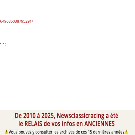
1649685038795291/
ir :