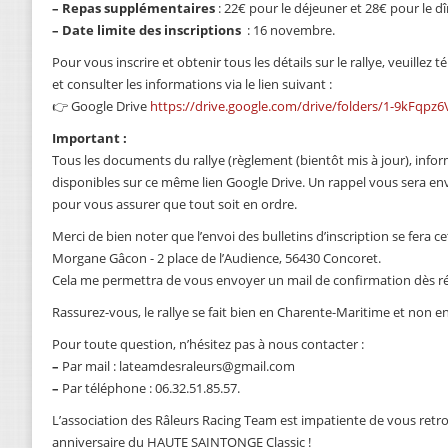
–
Repas supplémentaires
: 22€ pour le déjeuner et 28€ pour le 
–
Date limite des inscriptions
: 16 novembre.
Pour vous inscrire et obtenir tous les détails sur le rallye, veuillez t
et consulter les informations via le lien suivant :
👉 Google Drive
https://drive.google.com/drive/folders/1-9kFqp
Important :
Tous les documents du rallye (règlement (bientôt mis à jour), infor
disponibles sur ce même lien Google Drive. Un rappel vous sera env
pour vous assurer que tout soit en ordre.
Merci de bien noter que l’envoi des bulletins d’inscription se fera 
Morgane Gâcon - 2 place de l’Audience, 56430 Concoret.
Cela me permettra de vous envoyer un mail de confirmation dès ré
Rassurez-vous, le rallye se fait bien en Charente-Maritime et non e
Pour toute question, n’hésitez pas à nous contacter :
–
Par mail : lateamdesraleurs@gmail.com
–
Par téléphone : 06.32.51.85.57.
L’association des Râleurs Racing Team est impatiente de vous retr
anniversaire du HAUTE SAINTONGE Classic !