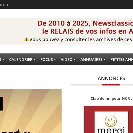
erche
S
CALENDRIER
FOCUS
VIDEO
ANNUAIRES
PETITES AN
ANNONCES
Clap de fin pour NCR :