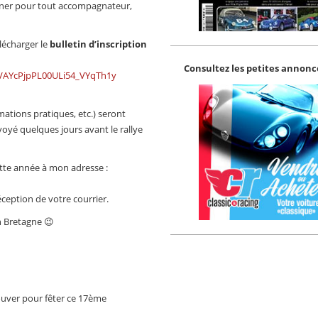
dîner pour tout accompagnateur,
élécharger le
bulletin d’inscription
Consultez les petites annonce
z6VAYcPjpPL00ULi54_VYqTh1y
mations pratiques, etc.) seront
oyé quelques jours avant le rallye
cette année à mon adresse :
ception de votre courrier.
n Bretagne 😉
ouver pour fêter ce 17ème