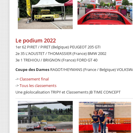
Le podium 2022
1er 62 PIRET / PIRET (Belgique) PEUGEOT 205 GTI
2e 35 L’AOUSTET / THOMASSIER (France) BMW 2002
3e 1 TREHIOU / BRIGNON (France) FORD GT 40
Coupe des Dames
RAGOT/HEYMANS (France / Belgique) VOLKSW
->
Classement final
->
Tous les classements
Une géolocalisation TRIPY et Classements JB TIME CONCEPT