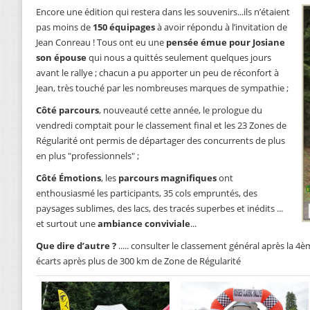
Encore une édition qui restera dans les souvenirs...ils n’étaient
pas moins de
150 équipages
à avoir répondu à l’invitation de
Jean Conreau ! Tous ont eu une
pensée émue pour Josiane
son épouse
qui nous a quittés seulement quelques jours
avant le rallye ; chacun a pu apporter un peu de réconfort à
Jean, très touché par les nombreuses marques de sympathie ;
Côté parcours
, nouveauté cette année, le prologue du
vendredi comptait pour le classement final et les 23 Zones de
Régularité ont permis de départager des concurrents de plus
en plus "professionnels" ;
Côté Émotions
, les
parcours magnifiques
ont
enthousiasmé les participants, 35 cols empruntés, des
paysages sublimes, des lacs, des tracés superbes et inédits ...
et surtout une
ambiance conviviale
...
Que dire d’autre ?
..... consulter le classement général après la 4è
écarts après plus de 300 km de Zone de Régularité