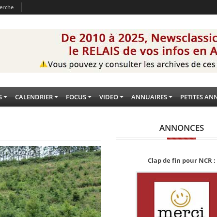
erche
S
CALENDRIER
FOCUS
VIDEO
ANNUAIRES
PETITES AN
ANNONCES
Clap de fin pour NCR :