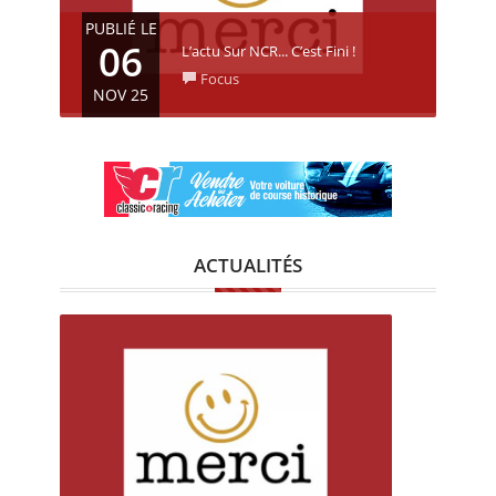
CALENDRIER
PUBLIÉ LE
06
L’actu Sur NCR... C’est Fini !
FOCUS
Focus
NOV 25
VIDEO
Et voilà ! Les publications sur
NewsClassicRacing s’arrêtent
ANNUAIRES
ce 6 novembre 2025 ; Merci à
ceux qui nous ont envoyé
PETITES ANNONCES
de (…)
ACTUALITÉS