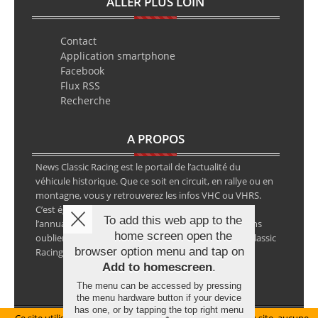
ALLER PLUS LOIN
Contact
Application smartphone
Facebook
Flux RSS
Recherche
A PROPOS
News Classic Racing est le portail de l’actualité du
véhicule historique. Que ce soit en circuit, en rallye ou en
montagne, vous y retrouverez les infos VHC ou VHRS.
C’est également le calendrier des épreuves ainsi que
To add this web app to the
l’annuaire des spécialistes de la voiture ancienne, sans
home screen open the
oublier les petites annonces avec notre partenaire Classic
browser option menu and tap on
Racing Annonces.
Add to homescreen
.
The menu can be accessed by pressing
the menu hardware button if your device
has one, or by tapping the top right menu