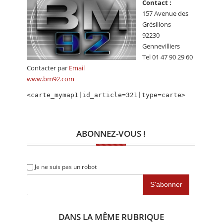
Contact :
CALENDRIER
157 Avenue des
Grésillons
FOCUS
92230
VIDEO
Gennevilliers
Tel 01 47 90 29 60
ANNUAIRES
Contacter par
Email
www.bm92.com
PETITES ANNONCES
<carte_mymap1|id_article=321|type=carte>
ABONNEZ-VOUS !
Je ne suis pas un robot
DANS LA MÊME RUBRIQUE