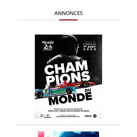
CALENDRIER
ANNONCES
FOCUS
VIDEO
ANNUAIRES
PETITES ANNONCES