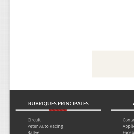
RUBRIQUES PRINCIPALES
Circuit
Conta
Peter Auto Racing
Appli
Rallye
Face