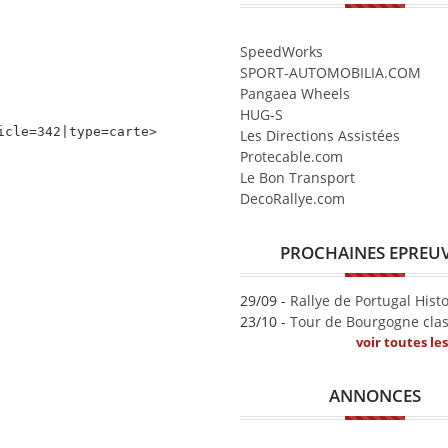
SpeedWorks
SPORT-AUTOMOBILIA.COM
Pangaea Wheels
HUG-S
icle=342|type=carte>
Les Directions Assistées
Protecable.com
Le Bon Transport
DecoRallye.com
PROCHAINES EPREU
29/09 -
Rallye de Portugal Hist
23/10 -
Tour de Bourgogne clas
voir toutes le
ANNONCES