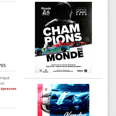
VES
orique
sic
s épreuves