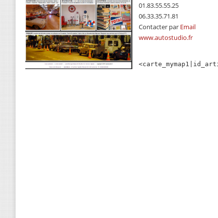
01.83.55.55.25
06.33.35.71.81
Contacter par
Email
www.autostudio.fr
<carte_mymap1|id_art