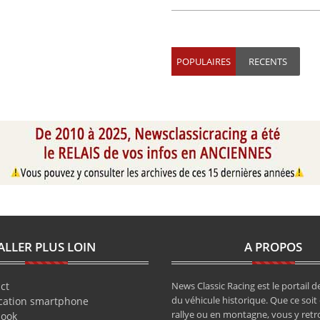
POPULAIRES
RECENTS
ALLER PLUS LOIN
A PROPOS
ct
News Classic Racing est le portail de
du véhicule historique. Que ce soit 
cation smartphone
rallye ou en montagne, vous y retr
book