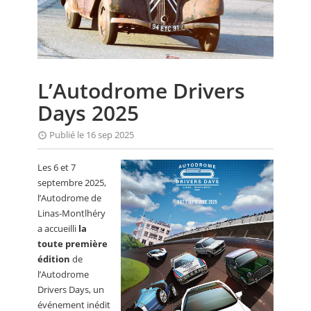
CALENDRIER
FOCUS
VIDEO
L’Autodrome Drivers
ANNUAIRES
Days 2025
PETITES ANNONCES
Publié le 16 sep 2025
Les 6 et 7
septembre 2025,
l’Autodrome de
Linas-Montlhéry
a accueilli
la
toute première
édition
de
l’Autodrome
Drivers Days, un
événement inédit